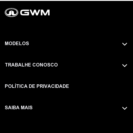
MODELOS
TODOS OS MODELOS
TRABALHE CONOSCO
GWM TANK
FAÇA PARTE DA GWM
HAVAL
POLÍTICA DE PRIVACIDADE
ORA
SAIBA MAIS
POER
SITE GLOBAL
WEY