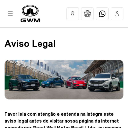
Aviso legal
Aviso Legal
MODELOS
COMPRAR
GWM EXPERIENCE
SERVIÇOS
Favor leia com atenção e entenda na integra este
aviso legal antes de visitar nossa página da internet
operada por Great Wall Motor Brasil Ltda., ou mesmo