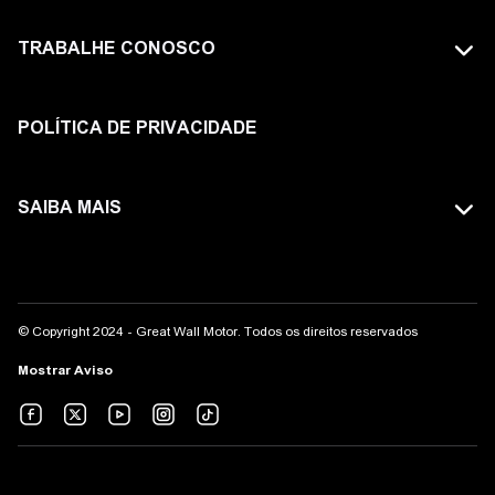
TODOS OS MODELOS
TRABALHE CONOSCO
GWM TANK
FAÇA PARTE DA GWM
HAVAL
POLÍTICA DE PRIVACIDADE
ORA
SAIBA MAIS
POER
SITE GLOBAL
WEY
AVISO LEGAL
© Copyright 2024 - Great Wall Motor. Todos os direitos reservados
COMPLIANCE
Mostrar Aviso
CANAL DE ÉTICA
SEJA NOSSO PARCEIRO