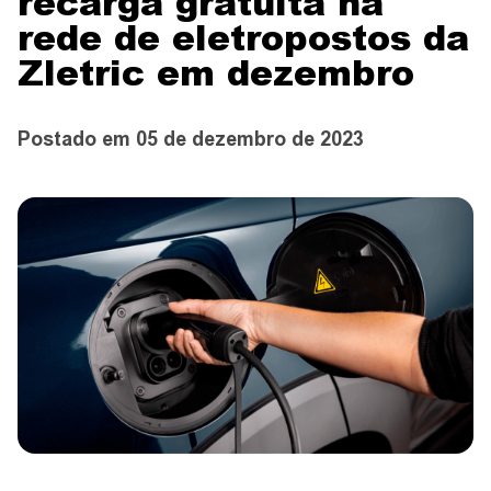
recarga gratuita na
CONTATO
rede de eletropostos da
Zletric em dezembro
CONCESSIONÁRIAS
Postado em 05 de dezembro de 2023
TEST DRIVE
WhatsApp