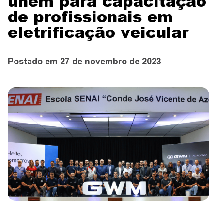
unem para capacitação
CONTATO
de profissionais em
eletrificação veicular
CONCESSIONÁRIAS
Postado em 27 de novembro de 2023
TEST DRIVE
WhatsApp