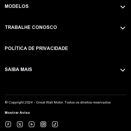
MODELOS
TODOS OS MODELOS
TRABALHE CONOSCO
GWM TANK
FAÇA PARTE DA GWM
HAVAL
POLÍTICA DE PRIVACIDADE
ORA
SAIBA MAIS
POER
SITE GLOBAL
WEY
AVISO LEGAL
© Copyright 2024 - Great Wall Motor. Todos os direitos reservados
COMPLIANCE
Mostrar Aviso
CANAL DE ÉTICA