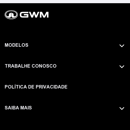
MODELOS
TODOS OS MODELOS
TRABALHE CONOSCO
GWM TANK
FAÇA PARTE DA GWM
HAVAL
POLÍTICA DE PRIVACIDADE
ORA
SAIBA MAIS
POER
SITE GLOBAL
WEY