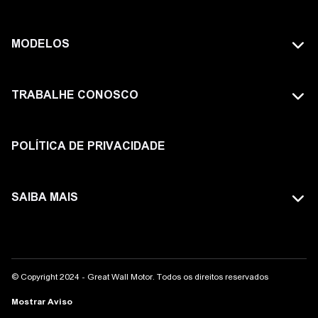
MODELOS
TODOS OS MODELOS
TRABALHE CONOSCO
GWM TANK
FAÇA PARTE DA GWM
HAVAL
POLÍTICA DE PRIVACIDADE
ORA
SAIBA MAIS
POER
SITE GLOBAL
WEY
AVISO LEGAL
© Copyright 2024 - Great Wall Motor. Todos os direitos reservados
COMPLIANCE
Mostrar Aviso