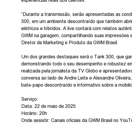
experiências reais dos clientes.
“Durante a transmissão, serão apresentadas as con
300, em um ambiente descontraído que também abrir
elétricos e híbridos. A live contará com relatos autê
GWM na garagem, compartilhando suas impressões e h
Diretor de Marketing e Produto da GWM Brasil.
Um dos grandes destaques será o Tank 300, que gan
demonstrando todo o seu desempenho e robustez em 
realizada pela jornalista da TV Globo e apresentado
conversa ao lado de Andre Leite e Alexandre Olivei
bate-papo descontraído e informativo sobre a mobilida
Serviço:
Data: 22 de maio de 2025
Horário: 20h
Onde assistir: Canais oficiais da GWM Brasil no You