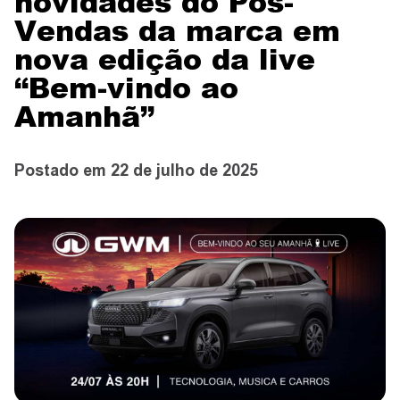
novidades do Pós-
CONTATO
Vendas da marca em
nova edição da live
“Bem-vindo ao
CONCESSIONÁRIAS
Amanhã”
TEST DRIVE
Postado em 22 de julho de 2025
WhatsApp