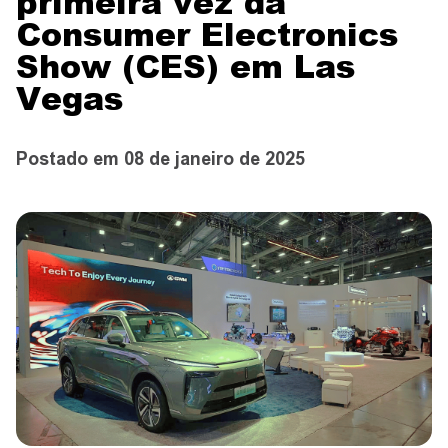
primeira vez da
CONTATO
Consumer Electronics
Show (CES) em Las
Vegas
CONCESSIONÁRIAS
Postado em 08 de janeiro de 2025
TEST DRIVE
WhatsApp