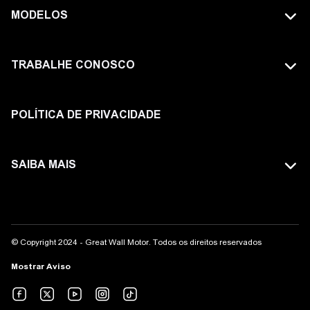
MODELOS
TODOS OS MODELOS
TRABALHE CONOSCO
GWM TANK
FAÇA PARTE DA GWM
HAVAL
POLÍTICA DE PRIVACIDADE
ORA
SAIBA MAIS
POER
SITE GLOBAL
WEY
AVISO LEGAL
© Copyright 2024 - Great Wall Motor. Todos os direitos reservados
COMPLIANCE
Mostrar Aviso
CANAL DE ÉTICA