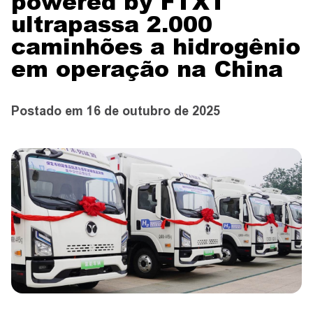
powered by FTXT
CONTATO
ultrapassa 2.000
caminhões a hidrogênio
em operação na China
CONCESSIONÁRIAS
Postado em 16 de outubro de 2025
TEST DRIVE
WhatsApp