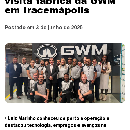
visita fábrica da GWM
CONTATO
em Iracemápolis
Postado em 3 de junho de 2025
CONCESSIONÁRIAS
TEST DRIVE
WhatsApp
• Luiz Marinho conheceu de perto a operação e
destacou tecnologia, empregos e avanços na