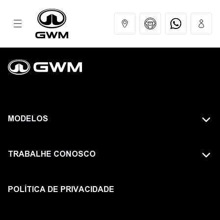
MODELOS
MODELOS
COMPRAR
TODOS OS MODELOS
TRABALHE CONOSCO
GWM EXPERIENCE
GWM TANK
FAÇA PARTE DA GWM
HAVAL
POLÍTICA DE PRIVACIDADE
SERVIÇOS
ORA