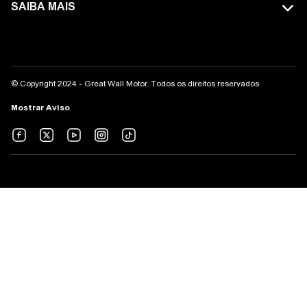
CONTATO
SAIBA MAIS
POER
SITE GLOBAL
WEY
AVISO LEGAL
CONCESSIONÁRIAS
© Copyright 2024 - Great Wall Motor. Todos os direitos reservados
COMPLIANCE
Mostrar Aviso
TEST DRIVE
CANAL DE ÉTICA
SEJA NOSSO PARCEIRO
WhatsApp
ETIQUETAS
CONDIÇÕES COMERCIAIS