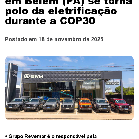
em Belém (PA) se torna
CONTATO
polo da eletrificação
durante a COP30
CONCESSIONÁRIAS
Postado em 18 de novembro de 2025
TEST DRIVE
WhatsApp
• Grupo Revemar é o responsável pela