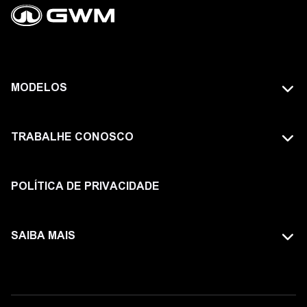
MODELOS
TODOS OS MODELOS
TRABALHE CONOSCO
GWM TANK
FAÇA PARTE DA GWM
HAVAL
POLÍTICA DE PRIVACIDADE
ORA
SAIBA MAIS
POER
SITE GLOBAL
WEY
AVISO LEGAL